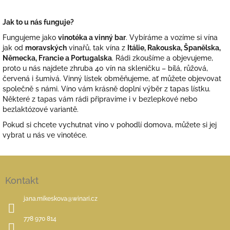
Jak to u nás funguje?
Fungujeme jako
vinotéka a vinný bar
. Vybíráme a vozíme si vína
jak od
moravských
vinařů, tak vína z
Itálie, Rakouska, Španělska,
Německa, Francie a Portugalska
. Rádi zkoušíme a objevujeme,
proto u nás najdete zhruba 40 vín na skleničku – bílá, růžová,
červená i šumivá. Vinný lístek obměňujeme, ať můžete objevovat
společně s námi. Víno vám krásně doplní výběr z tapas lístku.
Některé z tapas vám rádi připravíme i v bezlepkové nebo
bezlaktózové variantě.
Pokud si chcete vychutnat víno v pohodlí domova, můžete si jej
vybrat u nás ve vinotéce.
Z
á
Kontakt
p
a
jana.mikeskova
@
winari.cz
t
í
778 970 814