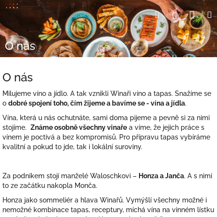
Přejít
Nák
Hledat
Přihlášení
na
obsah
koší
O nás
O nás
Milujeme víno a jídlo. A tak vznikli Winaři víno a tapas. Snažíme se
o
dobré spojení toho, čím žijeme a bavíme se - vína a jídla
.
Vína, která u nás ochutnáte, sami doma pijeme a pevně si za nimi
stojíme.
Známe osobně všechny vinaře
a víme, že jejich práce s
vínem je poctivá a bez kompromisů. Pro přípravu tapas vybíráme
kvalitní a pokud to jde, tak i lokální suroviny.
Za podnikem stojí manželé Waloschkovi –
Honza a Janča
. A s nimi
to ze začátku nakopla Monča.
Honza jako sommeliér a hlava Winařů. Vymýšlí všechny možné i
nemožné kombinace tapas, receptury, míchá vína na vinném lístku