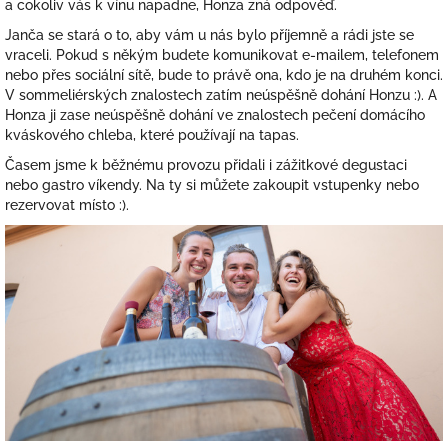
a cokoliv vás k vínu napadne, Honza zná odpověď.
Janča se stará o to, aby vám u nás bylo příjemně a rádi jste se
vraceli. Pokud s někým budete komunikovat e-mailem, telefonem
nebo přes sociální sítě, bude to právě ona, kdo je na druhém konci.
V sommeliérských znalostech zatím neúspěšně dohání Honzu :). A
Honza ji zase neúspěšně dohání ve znalostech pečení domácího
kváskového chleba, které používají na tapas.
Časem jsme k běžnému provozu přidali i zážitkové degustaci
nebo gastro víkendy. Na ty si můžete zakoupit vstupenky nebo
rezervovat místo :).