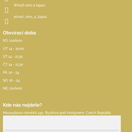
Winaři víno a tapas
winari_vino_a_tapas
Otevírací doba
PO: zavřeno
ÚT: 14 - 20:00
ST: 14 - 21:30
ČT: 14 - 21:30
PÁ: 10 - 24
SO: 16 - 24
NE: zavřeno
Kde nás nejdete?
Masarykovo náměstí 140, Bystrice pod Hostynem, Czech Republic