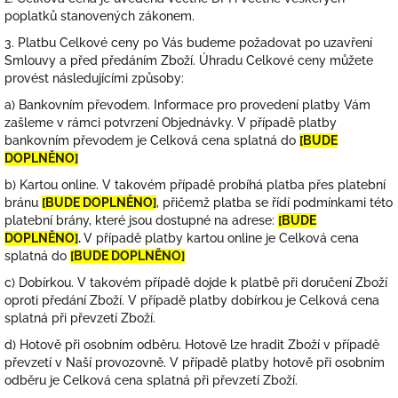
poplatků stanovených zákonem.
3. Platbu Celkové ceny po Vás budeme požadovat po uzavření
Smlouvy a před předáním Zboží. Úhradu Celkové ceny můžete
provést
následujícími
způsoby:
a) Bankovním převodem. Informace pro provedení platby Vám
zašleme v rámci potvrzení Objednávky. V případě platby
bankovním převodem je Celková cena splatná do
[BUDE
DOPLNĚNO]
b) Kartou online. V takovém případě probíhá platba přes platební
bránu
[BUDE DOPLNĚNO]
, přičemž platba se řídí podmínkami této
platební brány, které jsou dostupné na adrese:
[BUDE
DOPLNĚNO]
.
V případě platby kartou online je Celková cena
splatná do
[BUDE DOPLNĚNO]
c) Dobírkou.
V takovém případě dojde k platbě při doručení Zboží
oproti předání Zboží. V případě platby dobírkou je Celková cena
splatná při převzetí Zboží.
d) Hotově při osobním odběru. Hotově lze hradit Zboží v případě
převzetí v Naší provozovně. V případě platby hotově při osobním
odběru je Celková cena splatná při převzetí Zboží.