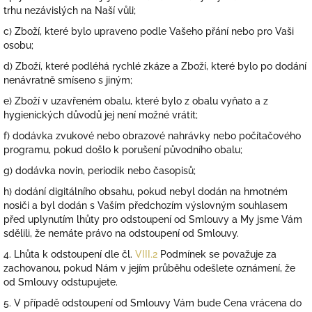
trhu nezávislých na Naší vůli;
c) Zboží, které bylo upraveno podle Vašeho přání nebo pro Vaši
osobu;
d) Zboží, které podléhá rychlé zkáze a Zboží, které bylo po dodání
nenávratně smíseno s jiným;
e) Zboží v uzavřeném obalu, které bylo z obalu vyňato a z
hygienických důvodů jej není možné vrátit;
f) dodávka zvukové nebo obrazové nahrávky nebo počítačového
programu, pokud došlo k porušení původního obalu;
g) dodávka novin, periodik nebo časopisů;
h) dodání digitálního obsahu, pokud nebyl dodán na hmotném
nosiči a byl dodán s Vaším předchozím výslovným souhlasem
před uplynutím lhůty pro odstoupení od Smlouvy a My jsme Vám
sdělili, že nemáte právo na odstoupení od Smlouvy.
4. Lhůta k odstoupení dle čl.
VIII.2
Podmínek se považuje za
zachovanou, pokud Nám v jejím průběhu odešlete oznámení, že
od Smlouvy odstupujete.
5. V případě odstoupení od Smlouvy Vám bude Cena vrácena do