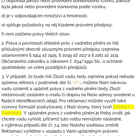
c) odpovídá jakosti nebo provedení dohodnutého vzorku, pakliže
byla jakost nebo provedení stanovena podle vzorku;
d) je v odpovídajícím množství a hmotnosti;
e) splňuje požadavky na něj kladené právními předpisy;
f) není zatíženo právy třetích stran.
2. Práva a povinnosti ohledně práv z vadného plnění se řídí
příslušnými obecně závaznými právními předpisy (zejména
ustanoveními § 1914 až 1925, § 2099 až 2117 a § 2161 až 2174
Občanského zákoníku a zákonem č. 634/1992 Sb., o ochraně
spotřebitele, ve znění pozdějších předpisů).
3. V případě, že bude mít Zboží vadu, tedy zejména pokud nebude
splněna některá z podmínek dle čl.
VII.1
, můžete Nám takovou
vadu oznámit a uplatnit práva z vadného plnění (tedy Zboží
reklamovat) zasláním e-mailu či dopisu na Naše adresy uvedené u
Našich identifikačních údajů. Pro reklamaci můžete využít také
vzorový formulář poskytovaný z Naší strany, který tvoří
přílohu č. 1
Podmínek
. V uplatnění práva z vadného plnění je třeba zvolit, jak
chcete vadu vyřešit, přičemž tuto volbu nemůžete následně,
s výjimkou případů dle čl. 7.4, bez Našeho souhlasu změnit.
Reklamaci vyřídíme v souladu s Vámi uplatněným právem