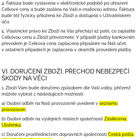
4. Faktura bude vystavena v elektronické podobě po uhrazení
Celkové ceny a bude zaslána na Vaši e-mailovou adresu. Faktura
bude též fyzicky přiložena ke Zboží a dostupná v Uživatelském
úču.
5. Vlastnické právo ke Zboží na Vás přechází až poté, co zaplatíte
Celkovou cenu a Zboží převezmete. V případě platby bankovním
převodem je Celková cena zaplacena připsáním na Náš účet,
v ostatních případech je zaplacena v okamžik provedení platby.
VI. DORUČENÍ ZBOŽÍ, PŘECHOD NEBEZPEČÍ
ŠKODY NA VĚCI
1. Zboží Vám bude doručeno způsobem dle Vaší volby, přičemž
můžete vybírat z následujících možností:
a) Osobní odběr na Naší provozovně uvedené v
seznamu
provozoven
;
b) Osobní odběr na výdejních místech společnosti
Zásilkovna,
Uloženka
;
c) Doručení prostřednictvím dopravních společností
Česká pošta,