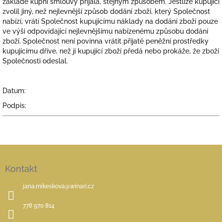
základě kupní smlouvy přijala, stejným způsobem. Jestliže kupující
zvolil jiný, než nejlevnější způsob dodání zboží, který Společnost
nabízí, vrátí Společnost kupujícímu náklady na dodání zboží pouze
ve výši odpovídající nejlevnějšímu nabízenému způsobu dodání
zboží. Společnost není povinna vrátit přijaté peněžní prostředky
kupujícímu dříve, než ji kupující zboží předá nebo prokáže, že zboží
Společnosti odeslal.
Datum:
Podpis:
Z
á
Kontakt
p
a
jana.mikeskova
@
winari.cz
t
í
778 970 814