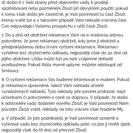
d) došlo-li z Vaší strany před objevením vady k prodeji,
spotřebování nebo pozměnění Zboží při obvyklém použití; pokud
k tomu však došlo jen částečně, je Vaší povinností tu část Zboží,
kterou vrátit lze a v takovém případě Vám nebude vrácena část
Cen odpovídající Vašemu prospěchu z užití části Zboží.
7. Do 3 dnů od obdržení reklamace Vám na e-mailovou adresu
potvrdíme, že jsme reklamaci obdrželi, kdy jsme ji obdrželi a
předpokládanou dobu trvání vyřízení reklamace. Reklamaci
vyřídíme bez zbytečného odkladu, nejpozději však do 30 dnů od
jejího obdržení. Lhůta může být po naší vzájemné dohodě
prodloužena. Pokud lhůta marně uplyne, můžete odstoupit od
Smlouvy.
8. O vyřízení reklamace Vás budeme informovat e-mailem. Pokud
je reklamace oprávněná, náleží Vám náhrada účelně
vynaložených nákladů. Tyto náklady jste povinni prokázat, např.
účtenkami či potvrzeními o ceně za dopravu. V případě, že došlo
k odstranění vady dodáním nového Zboží, je Vaší povinností Nám
původní Zboží vrátit, náklady na toto vrácení však hradíme My.
9. V případě, že jste podnikateli, je Vaší povinností oznámit a
vytknout vadu bez zbytečného odkladu poté, co jste ji mohli zjistit,
nejpozději však do tří dnů od převzetí Zboží.