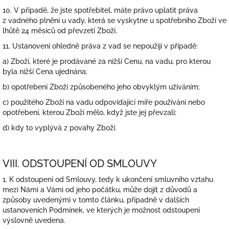
10. V případě, že jste spotřebitel, máte právo uplatit práva
z vadného plnění u vady, která se vyskytne u spotřebního Zboží ve
lhůtě 24 měsíců od převzetí Zboží.
11. Ustanovení ohledně práva z vad se nepoužijí v případě:
a) Zboží, které je prodávané za nižší Cenu, na vadu, pro kterou
byla nižší Cena ujednána;
b) opotřebení Zboží způsobeného jeho obvyklým užíváním;
c) použitého Zboží na vadu odpovídající míře používání nebo
opotřebení, kterou Zboží mělo, když jste jej převzali;
d) kdy to vyplývá z povahy Zboží.
VIII. ODSTOUPENÍ OD SMLOUVY
1. K odstoupení od Smlouvy, tedy k ukončení smluvního vztahu
mezi Námi a Vámi od jeho počátku, může dojít z důvodů a
způsoby uvedenými v tomto článku, případně v dalších
ustanoveních Podmínek, ve kterých je možnost odstoupení
výslovně uvedena.