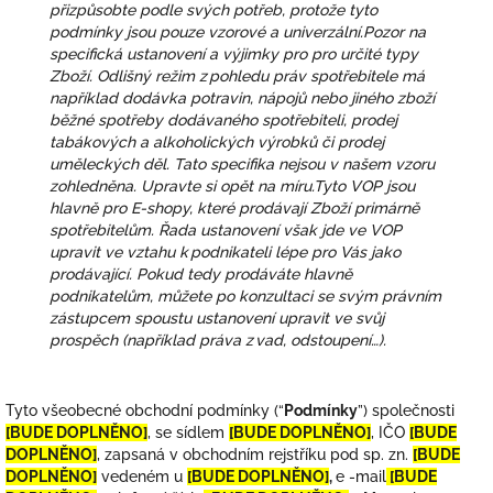
přizpůsobte podle svých potřeb, protože tyto
podmínky jsou pouze vzorové a univerzální.
Pozor na
specifická ustanovení a výjimky pro pro určité typy
Zboží. Odlišný režim z pohledu práv spotřebitele má
například dodávka potravin, nápojů nebo jiného zboží
běžné spotřeby dodávaného spotřebiteli, prodej
tabákových a alkoholických výrobků či prodej
uměleckých děl. Tato specifika nejsou v našem vzoru
zohledněna. Upravte si opět na míru.
Tyto VOP jsou
hlavně pro E-shopy, které prodávají Zboží primárně
spotřebitelům. Řada ustanovení však jde ve VOP
upravit ve vztahu k podnikateli lépe pro Vás jako
prodávající. Pokud tedy prodáváte hlavně
podnikatelům, můžete po konzultaci se svým právním
zástupcem spoustu ustanovení upravit ve svůj
prospěch (například práva z vad, odstoupení…).
Tyto všeobecné obchodní podmínky (“
Podmínky
”) společnosti
[BUDE DOPLNĚNO]
, se sídlem
[BUDE DOPLNĚNO]
, IČO
[BUDE
DOPLNĚNO]
, zapsaná v obchodním rejstříku pod sp. zn.
[BUDE
DOPLNĚNO]
vedeném u
[BUDE DOPLNĚNO]
,
e
-mail
[BUDE