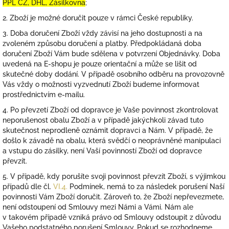
PPL CZ, DHL, Zásilkovna
;
2. Zboží je možné doručit pouze v rámci České republiky.
3. Doba doručení Zboží vždy závisí na jeho dostupnosti a na
zvoleném způsobu doručení a platby. Předpokládaná doba
doručení Zboží Vám bude sdělena v potvrzení Objednávky. Doba
uvedená na E-shopu je pouze orientační a může se lišit od
skutečné doby dodání. V případě osobního odběru na provozovně
Vás vždy o možnosti vyzvednutí Zboží budeme informovat
prostřednictvím e-mailu.
4.
Po převzetí Zboží od dopravce je Vaše povinnost zkontrolovat
neporušenost obalu Zboží a v případě jakýchkoli závad tuto
skutečnost neprodleně oznámit dopravci a Nám. V případě, že
došlo k závadě na obalu, která svědčí o neoprávněné manipulaci
a vstupu do zásilky, není Vaší povinností Zboží od dopravce
převzít.
5. V případě, kdy porušíte svoji povinnost převzít Zboží, s výjimkou
případů dle čl.
VI.
4.
Podmínek, nemá to za následek porušení Naší
povinnosti Vám Zboží doručit. Zároveň to, že Zboží nepřevezmete,
není odstoupení od Smlouvy mezi Námi a Vámi. Nám ale
v takovém případě vzniká právo od Smlouvy odstoupit z důvodu
Vašeho podstatného porušení Smlouvy. Pokud se rozhodneme