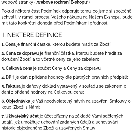
webové stránky („
webové rozhraní E-shopu
“).
Pokud některá část Podmínek odporuje tomu, co jsme si společně
schválili v rámci procesu Vašeho nákupu na Našem E-shopu, bude
mít tato konkrétní dohoda před Podmínkami přednost.
I. NĚKTERÉ DEFINICE
1. Cena
je finanční částka, kterou budete hradit za Zboží;
2. Cena za dopravu
je finanční částka, kterou budete hradit za
doručení Zboží, a to včetně ceny za jeho zabalení;
3. Celková cena
je součet Ceny a Ceny za dopravu;
4. DPH
je daň z přidané hodnoty dle platných právních předpisů;
5. Faktura
je daňový doklad vystavený v souladu se zákonem o
dani z přidané hodnoty na Celkovou cenu;
6. Objednávka
je Váš neodvolatelný návrh na uzavření Smlouvy o
koupi Zboží s Námi;
7. Uživatelský účet
je účet zřízený na základě Vámi sdělených
údajů, jež umožňuje uchování zadaných údajů a uchovávání
historie objednaného Zboží a uzavřených Smluv;