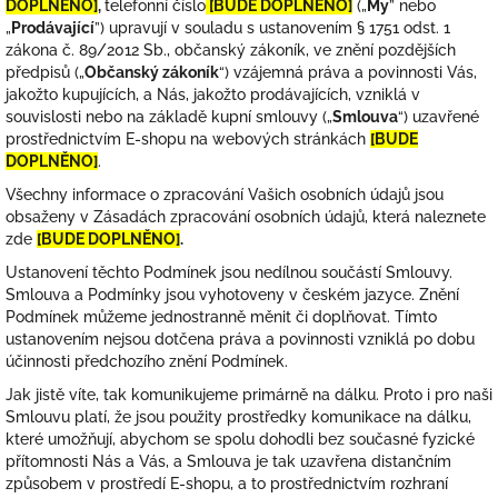
DOPLNĚNO]
,
telefonní číslo
[BUDE DOPLNĚNO]
(„
My
” nebo
„
Prodávající
”) upravují v souladu s ustanovením § 1751 odst. 1
zákona č. 89/2012 Sb., občanský zákoník, ve znění pozdějších
předpisů („
Občanský zákoník
“) vzájemná práva a povinnosti Vás,
jakožto kupujících, a Nás, jakožto prodávajících, vzniklá v
souvislosti nebo na základě kupní smlouvy („
Smlouva
“) uzavřené
prostřednictvím E-shopu na webových stránkách
[BUDE
DOPLNĚNO]
.
Všechny informace o zpracování Vašich osobních údajů jsou
obsaženy v Zásadách zpracování osobních údajů, která naleznete
zde
[BUDE DOPLNĚNO]
.
Ustanovení těchto Podmínek jsou nedílnou součástí Smlouvy.
Smlouva a Podmínky jsou vyhotoveny v českém jazyce. Znění
Podmínek můžeme jednostranně měnit či doplňovat. Tímto
ustanovením nejsou dotčena práva a povinnosti vzniklá po dobu
účinnosti předchozího znění Podmínek.
Jak jistě víte, tak komunikujeme primárně na dálku. Proto i pro naši
Smlouvu platí, že jsou použity prostředky komunikace na dálku,
které umožňují, abychom se spolu dohodli bez současné fyzické
přítomnosti Nás a Vás, a Smlouva je tak uzavřena distančním
způsobem v prostředí E-shopu, a to prostřednictvím rozhraní