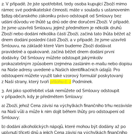
2.
V případě, že jste spotřebitel, tedy osoba kupující Zboží mimo
rámec své podnikatelské činnosti, máte v souladu s ustanovením
§1829 občanského zákoníku právo odstoupit od Smlouvy bez
udání důvodu ve lhůtě 14 dnů ode dne doručení Zboží. V případě,
že jsme uzavřeli Smlouvu, jejímž předmětem je několik druhů
Zboží nebo dodání několika částí Zboží, začíná tato lhůta běžet až
dnem dodání poslední části Zboží, a v případě, že jsme uzavřeli
Smlouvu, na základě které Vám budeme Zboží dodávat
pravidelně a opakovaně, začíná běžet dnem dodání první
dodávky. Od Smlouvy můžete odstoupit jakýmkoliv
prokazatelným způsobem (zejména zasláním e-mailu nebo dopisu
na Naše adresy uvedené u Našich identifikačních údajů). Pro
odstoupení můžete využít také vzorový formulář poskytovaný
z Naší strany, který tvoří
přílohu č. 2
Podmínek.
3. Ani jako spotřebitel však nemůžete od Smlouvy odstoupit
v případech, kdy je předmětem Smlouvy:
a) Zboží, jehož Cena závisí na výchylkách finančního trhu nezávisle
na Naší vůli a může k nim dojít během lhůty pro odstoupení od
Smlouvy;
b) dodání alkoholických nápojů, které mohou být dodány až po
uplynutí třiceti dnů a jejich Cena závisí na výchylkách finančního