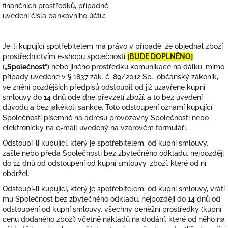
finančních prostředků, případně
uvedení čísla bankovního účtu:
Je-li kupující spotřebitelem má právo v případě, že objednal zboží
prostřednictvím e-shopu společnosti
[BUDE DOPLNĚNO]
(„
Společnost
“) nebo jiného prostředku komunikace na dálku, mimo
případy uvedené v § 1837 zák. č. 89/2012 Sb., občanský zákoník,
ve znění pozdějších předpisů odstoupit od již uzavřené kupní
smlouvy do 14 dnů ode dne převzetí zboží, a to bez uvedení
důvodu a bez jakékoli sankce. Toto odstoupení oznámí kupující
Společnosti písemně na adresu provozovny Společnosti nebo
elektronicky na e-mail uvedený na vzorovém formuláři.
Odstoupí-li kupující, který je spotřebitelem, od kupní smlouvy,
zašle nebo předá Společnosti bez zbytečného odkladu, nejpozději
do 14 dnů od odstoupení od kupní smlouvy, zboží, které od ní
obdržel.
Odstoupí-li kupující, který je spotřebitelem, od kupní smlouvy, vrátí
mu Společnost bez zbytečného odkladu, nejpozději do 14 dnů od
odstoupení od kupní smlouvy, všechny peněžní prostředky (kupní
cenu dodaného zboží) včetně nákladů na dodání, které od něho na