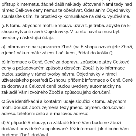
přístup k internetu), žádné další náklady účtované Námi tedy nad
rámec Celkové ceny nemusíte očekávat. Odesláním Objednávky
souhlasíte s tím, že prostředky komunikace na dálku využíváme.
3. K tomu, abychom mohli Smlouvu uzavřít, je třeba, abyste na E-
shopu vytvořili návrh Objednávky. V tomto návrhu musí být
uvedeny následující údaje:
a) Informace o nakupovaném Zboží (na E-shopu označujete Zboží,
o jehož nákup máte zájem, tlačítkem „Přidat do košíku“);
b) Informace o Ceně, Ceně za dopravu, způsobu platby Celkové
ceny a požadovaném způsobu doručení Zboží; tyto informace
budou zadány v rámci tvorby návrhu Objednávky v rámci
uživatelského prostředí E-shopu, přičemž informace o Ceně, Ceně
za dopravu a Celkové ceně budou uvedeny automaticky na
základě Vámi zvolného Zboží a způsobu jeho doručení;
c) Své identifikační a kontaktní údaje sloužící k tomu, abychom
mohli doručit Zboží, zejména tedy jméno, příjmení, doručovací
adresu, telefonní číslo a e-mailovou adresu;
d) V případě Smlouvy, na základě které Vám budeme Zboží
dodávat pravidelně a opakovaně, též informaci, jak dlouho Vám
budeme Zboží dodávat.