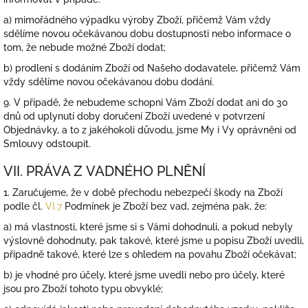
a) mimořádného výpadku výroby Zboží, přičemž Vám vždy
sdělíme novou očekávanou dobu dostupnosti nebo informace o
tom, že nebude možné Zboží dodat;
b) prodlení s dodáním Zboží od Našeho dodavatele, přičemž Vám
vždy sdělíme novou očekávanou dobu dodání.
9.
V případě, že nebudeme schopni Vám Zboží dodat ani do 30
dnů od uplynutí doby doručení Zboží uvedené v potvrzení
Objednávky, a to z jakéhokoli důvodu, jsme My i Vy oprávněni od
Smlouvy odstoupit.
VII. PRÁVA Z VADNÉHO PLNĚNÍ
1.
Zaručujeme, že v době přechodu nebezpečí škody na Zboží
podle čl.
VI.
7
Podmínek je Zboží bez vad, zejména pak, že:
a) má vlastnosti, které jsme si s Vámi dohodnuli, a pokud nebyly
výslovně dohodnuty, pak takové, které jsme u popisu Zboží uvedli,
případně takové, které lze s ohledem na povahu Zboží očekávat;
b) je vhodné pro účely, které jsme uvedli nebo pro účely, které
jsou pro Zboží tohoto typu obvyklé;