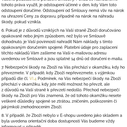
tohoto práva využít, je odstoupení účinné v den, kdy Vám toto
odstoupení doručíme. Odstoupení od Smlouvy nemá vliv na nárok
na uhrazení Ceny za dopravu, případně na nárok na náhradu
škody, pokud vznikla.
6. Pokud je z důvodů vzniklých na Vaší straně Zboží doručováno
opakovaně nebo jiným způsobem, než bylo ve Smlouvě
dohodnuto, je Vaší povinností nahradit Nám náklady s tímto
opakovaným doručením spojené. Platební údaje pro zaplacení
těchto nákladů Vám zašleme na Vaši e-mailovou adresu
uvedenou ve Smlouvě a jsou splatné 14 dnů od doručení e-mailu.
7.
Nebezpeční škody na Zboží na Vás přechází v okamžiku, kdy ho
převezmete. V případě, kdy Zboží nepřevezmete, s výjimkou
případů dle čl.
VI.
4
Podmínek, na Vás nebezpečí škody na Zboží
přechází v okamžiku, kdy jste měli možnost ho převzít, ale
z důvodů na Vaší straně k převzetí nedošlo. Přechod nebezpečí
škody na Zboží pro Vás znamená, že od tohoto okamžiku nesete
veškeré důsledky spojené se ztrátou, zničením, poškozením či
jakýmkoli znehodnocením Zboží.
8. V případě, že Zboží nebylo v E-shopu uvedeno jako skladem a
byla uvedena orientační doba dostupnosti Vás budeme vždy
informovat v případě: