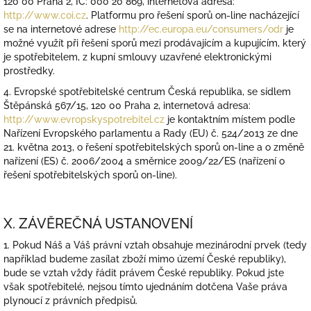
120 00 Praha 2, IČ: 000 20 869, internetová adresa:
http://www.coi.cz
. Platformu pro řešení sporů on-line nacházející
se na internetové adrese
http://ec.europa.eu/consumers/odr
je
možné využít při řešení sporů mezi prodávajícím a kupujícím, který
je spotřebitelem, z kupní smlouvy uzavřené elektronickými
prostředky.
4. Evropské spotřebitelské centrum Česká republika, se sídlem
Štěpánská 567/15, 120 00 Praha 2, internetová adresa:
http://www.evropskyspotrebitel.cz
je kontaktním místem podle
Nařízení Evropského parlamentu a Rady (EU) č. 524/2013 ze dne
21. května 2013, o řešení spotřebitelských sporů on-line a o změně
nařízení (ES) č. 2006/2004 a směrnice 2009/22/ES (nařízení o
řešení spotřebitelských sporů on-line).
X. ZÁVĚREČNÁ USTANOVENÍ
1. Pokud Náš a Váš právní vztah obsahuje mezinárodní prvek (tedy
například budeme zasílat zboží mimo území České republiky),
bude se vztah vždy řádit právem České republiky. Pokud jste
však spotřebitelé, nejsou tímto ujednáním dotčena Vaše práva
plynoucí z právních předpisů.