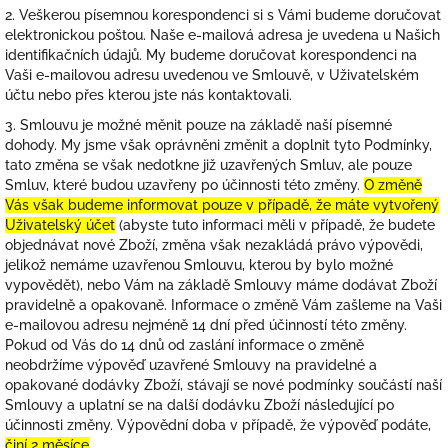
2. Veškerou písemnou korespondenci si s Vámi budeme doručovat
elektronickou poštou. Naše e-mailová adresa je uvedena u Našich
identifikačních údajů. My budeme doručovat korespondenci na
Vaši e-mailovou adresu uvedenou ve Smlouvě, v Uživatelském
účtu nebo přes kterou jste nás kontaktovali.
3. Smlouvu je možné měnit pouze na základě naší písemné
dohody. My jsme však oprávněni změnit a doplnit tyto Podmínky,
tato změna se však nedotkne již uzavřených Smluv, ale pouze
Smluv, které budou uzavřeny po účinnosti této změny.
O změně
Vás však budeme informovat pouze v případě, že máte vytvořený
Uživatelský účet
(abyste tuto informaci měli v případě, že budete
objednávat nové Zboží, změna však nezakládá právo výpovědi,
jelikož nemáme uzavřenou Smlouvu, kterou by bylo možné
vypovědět), nebo Vám na základě Smlouvy máme dodávat Zboží
pravidelně a opakovaně. Informace o změně Vám zašleme na Vaši
e-mailovou adresu nejméně 14 dní před účinností této změny.
Pokud od Vás do 14 dnů od zaslání informace o změně
neobdržíme výpověď uzavřené Smlouvy na pravidelné a
opakované dodávky Zboží, stávají se nové podmínky součástí naší
Smlouvy a uplatní se na další dodávku Zboží následující po
účinnosti změny. Výpovědní doba v případě, že výpověď podáte,
činí 2 měsíce
.