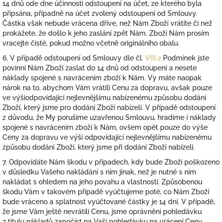
14 dnů ode dne účinnosti odstoupení na účet, ze kterého byla
připsána, případně na účet zvolený odstoupení od Smlouvy.
Částka však nebude vrácena dříve, než Nám Zboží vrátíte či než
prokážete, že došlo k jeho zaslání zpět Nám. Zboží Nám prosím
vracejte čisté, pokud možno včetně originálního obalu.
6. V případě odstoupení od Smlouvy dle čl.
VIII.2
Podmínek jste
povinní Nám Zboží zaslat do 14 dnů od odstoupení a nesete
náklady spojené s navrácením zboží k Nám. Vy máte naopak
nárok na to, abychom Vám vrátili Cenu za dopravu, avšak pouze
ve výši
odpovídající nejlevnějšímu nabízenému způsobu dodání
Zboží, který jsme pro dodání Zboží nabízeli. V případě odstoupení
z důvodu, že My porušíme uzavřenou Smlouvu, hradíme i náklady
spojené s navrácením zboží k Nám, ovšem opět pouze do výše
Ceny za dopravu ve výši
odpovídající nejlevnějšímu nabízenému
způsobu dodání Zboží, který jsme při dodání Zboží nabízeli.
7. Odpovídáte Nám škodu v případech, kdy bude Zboží poškozeno
v důsledku Vašeho nakládání s ním jinak, než je nutné s ním
nakládat s ohledem na jeho povahu a vlastnosti. Způsobenou
škodu Vám v takovém případě vyúčtujeme poté, co Nám Zboží
bude vráceno a splatnost vyúčtované částky je 14 dní. V případě,
že jsme Vám ještě nevrátili Cenu, jsme oprávněni pohledávku
z titulu nákladů započíst na Vaši pohledávku na vrácení Ceny.