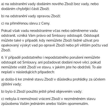
a) na odstranění vady dodáním nového Zboží bez vady, nebo
dodáním chybějící části Zboží;
b) na odstranění vady opravou Zboží;
c) na přiměřenou slevu z Ceny.
Pokud však vadu neodstraníme včas nebo odmítneme vadu
odstranit, vzniká Vám právo od Smlouvy odstoupit. Odstoupit
můžete také v případě, kdy nemůžete Zboží řádně užívat pro
opakovaný výskyt vad po opravě Zboží nebo při větším počtu vad
Zboží.
6. V případě podstatného i nepodstatného porušení nemůžete
odstoupit od Smlouvy, ani požadovat dodání nové věci, pokud
nemůžete vrátit Zboží ve stavu, v jakém jste ho obdrželi. To ale
neplatí v následujících případech:
a) došlo-li ke změně stavu Zboží v důsledku prohlídky za účelem
zjištění vady;
b) bylo-li Zboží použito ještě před objevením vady;
c) nebyla-li nemožnost vrácení Zboží v nezměněném stavu
způsobena Vaším jednáním anebo Vaším opomenutím,