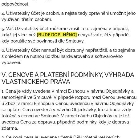
odpovědnost.
4. Uživatelský účet je osobní, a nejste tedy oprávněni umožnit jeho
využívání třetím osobám.
5. Váš Uživatelský účet můžeme zrušit, a to zejména v případě,
když jej více, než
[BUDE DOPLNĚNO]
nevyužíváte, či v případě,
kdy porušíte své povinnosti dle Smlouvy.
6. Uživatelský účet nemusí být dostupný nepřetržitě, a to zejména
s ohledem na nutnou údržbu hardwarového a softwarového
vybavení.
V. CENOVÉ A PLATEBNÍ PODMÍNKY, VÝHRADA
VLASTNICKÉHO PRÁVA
1. Cena je vždy uvedena v rámci E-shopu, v návrhu Objednávky a
samozřejmě ve Smlouvě. V případě rozporu mezi Cenou uvedenou
u Zboží v rámci E-shopu a Cenou uvedenou v návrhu Objednávky
se uplatní Cena uvedená v návrhu Objednávky, která bude vždy
totožná s cenou ve Smlouvě. V rámci návrhu Objednávky je též
uvedena Cena za dopravu, případně podmínky, kdy je doprava
zdarma.
2. Celková cena je uvedena včetně DPH včetně veškerých