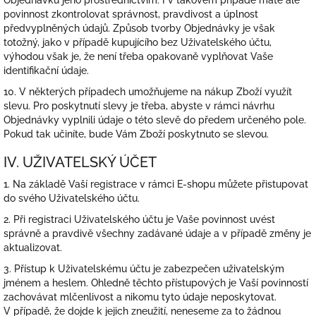
Objednávku jeho prostřednictvím. I v takovém případě máte ale
povinnost zkontrolovat správnost, pravdivost a úplnost
předvyplněných údajů. Způsob tvorby Objednávky je však
totožný, jako v případě kupujícího bez Uživatelského účtu,
výhodou však je, že není třeba opakovaně vyplňovat Vaše
identifikační údaje.
10. V některých případech umožňujeme na nákup Zboží využít
slevu. Pro poskytnutí slevy je třeba, abyste v rámci návrhu
Objednávky vyplnili údaje o této slevě do předem určeného pole.
Pokud tak učiníte, bude Vám Zboží poskytnuto se slevou.
IV. UŽIVATELSKÝ ÚČET
1. Na základě Vaší registrace v rámci E-shopu můžete přistupovat
do svého Uživatelského účtu.
2. Při registraci Uživatelského účtu je Vaše povinnost uvést
správně a pravdivě všechny zadávané údaje a v případě změny je
aktualizovat.
3. Přístup k Uživatelskému účtu je zabezpečen uživatelským
jménem a heslem. Ohledně těchto přístupových je Vaší povinností
zachovávat mlčenlivost a nikomu tyto údaje neposkytovat.
V případě, že dojde k jejich zneužití, neneseme za to žádnou