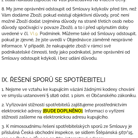
8. My jsme oprávněni odstoupit od Smlouvy kdykoliv před tím, než
Vám dodáme Zboží, pokud existují objektivní důvody, proč není
možné Zboží dodat (zejména důvody na straně třetích osob nebo
důvody spočívající v povaze Zboží), a to i před uplynutím doby
uvedené v čl.
VI.9.
Podmínek. Můžeme také od Smlouvy odstoupit,
pokud je zjevné, že jste uvedli v Objednávce záměrně nesprávné
informace. V případě, že nakupujete zboží v rámci své
podnikatelské činnosti, tedy jako podnikatel, jsme oprávněni od
Smlouvy odstoupit kdykoli, i bez udání důvodu.
IX. ŘEŠENÍ SPORŮ SE SPOTŘEBITELI
1. Nejsme ve vztahu ke kupujícím vázáni žádnými kodexy chování
ve smyslu ustanovení § 1826 odst. 1 písm. e) Občanského zákoníku.
2. Vyřizování stížností spotřebitelů zajišťujeme prostřednictvím
elektronické adresy
[BUDE DOPLNĚNO]
. Informaci o vyřízení
stížnosti zašleme na elektronickou adresu kupujícího.
3. K mimosoudnímu řešení spotřebitelských sporů ze Smlouvy je
příslušná Česká obchodní inspekce, se sídlem Štěpánská 567/15,