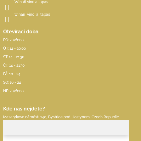
Winaři víno a tapas
winari_vino_a_tapas
Otevírací doba
PO: zavřeno
ÚT: 14 - 20:00
ST: 14 - 21:30
ČT: 14 - 21:30
PÁ: 10 - 24
SO: 16 - 24
NE: zavřeno
Kde nás nejdete?
Masarykovo náměstí 140, Bystrice pod Hostynem, Czech Republic