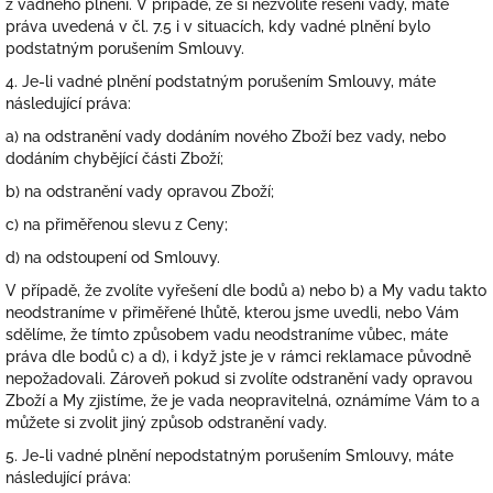
z vadného plnění. V případě, že si nezvolíte řešení vady, máte
práva uvedená v čl. 7.5 i v situacích, kdy vadné plnění bylo
podstatným porušením Smlouvy.
4. Je-li vadné plnění podstatným porušením Smlouvy, máte
následující práva:
a) na odstranění vady dodáním nového Zboží bez vady, nebo
dodáním chybějící části Zboží;
b) na odstranění vady opravou Zboží;
c) na přiměřenou slevu z Ceny;
d) na odstoupení od Smlouvy.
V případě, že zvolíte vyřešení dle bodů a) nebo b) a My vadu takto
neodstraníme v přiměřené lhůtě, kterou jsme uvedli, nebo Vám
sdělíme, že tímto způsobem vadu neodstraníme vůbec, máte
práva dle bodů c) a d), i když jste je v rámci reklamace původně
nepožadovali. Zároveň pokud si zvolíte odstranění vady opravou
Zboží a My zjistíme, že je vada neopravitelná, oznámíme Vám to a
můžete si zvolit jiný způsob odstranění vady.
5. Je-li vadné plnění nepodstatným porušením Smlouvy, máte
následující práva: