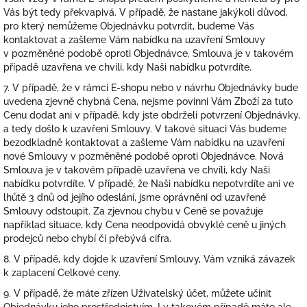
Vás být tedy překvapivá. V případě, že nastane jakýkoli důvod,
pro který nemůžeme Objednávku potvrdit, budeme Vás
kontaktovat a zašleme Vám nabídku na uzavření Smlouvy
v pozměněné podobě oproti Objednávce. Smlouva je v takovém
případě uzavřena ve chvíli, kdy Naši nabídku potvrdíte.
7. V případě, že v rámci E-shopu nebo v návrhu Objednávky bude
uvedena zjevně chybná Cena, nejsme povinni Vám Zboží za tuto
Cenu dodat ani v případě, kdy jste obdrželi potvrzení Objednávky,
a tedy došlo k uzavření Smlouvy. V takové situaci Vás budeme
bezodkladně kontaktovat a zašleme Vám nabídku na uzavření
nové Smlouvy v pozměněné podobě oproti Objednávce. Nová
Smlouva je v takovém případě uzavřena ve chvíli, kdy Naši
nabídku potvrdíte. V případě, že Naši nabídku nepotvrdíte ani ve
lhůtě 3 dnů od jejího odeslání, jsme oprávněni od uzavřené
Smlouvy odstoupit. Za zjevnou chybu v Ceně se považuje
například situace, kdy Cena neodpovídá obvyklé ceně u jiných
prodejců nebo chybí či přebývá cifra.
8. V případě, kdy dojde k uzavření Smlouvy, Vám vzniká závazek
k zaplacení Celkové ceny.
9. V případě, že máte zřízen Uživatelský účet, můžete učinit