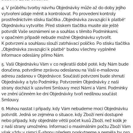
4. V průběhu tvorby návrhu Objednávky může až do doby jejího
vytvoření údaje měnit a kontrolovat. Po provedení kontroly
prostřednictvím stisku tlačítka „Objednávka zavazující k platbě“
Objednávku vytvoříte. Před stiskem tlačítka musíte ale ještě
potvrdit Vaše seznámení se a souhlas s těmito Podmínkami,
v opačném případě nebude možné Objednávku vytvořit.
K potvrzení a souhlasu slouží zatrhávací políčko. Po stisku tlačítka
„Objednávka zavazující k platbě“ budou všechny vyplněné
informace odeslány přímo Nám.
5. Vaši Objednávku Vám v co nejkratší době poté, kdy Nám bude
doručena, potvrdíme zprávou odeslanou na Vaši e-mailovou
adresu zadanou v Objednávce. Součástí potvrzení bude shrnutí
Objednávky a tyto Podmínky. Potvrzením Objednávky z naší
strany dochází k uzavření Smlouvy mezi Námi a Vámi. Podmínky
ve znění účinném ke dni Objednávky tvoří nedílnou součást
Smlouvy.
6. Mohou nastat i případy, kdy Vám nebudeme moci Objednávku
potvrdit. Jedná se zejména o situace, kdy Zboží není dostupné
nebo případy, kdy objednáte větší počet kusů Zboží, než kolik je
z naší strany umožněno. Informaci o maximálním počtu Zboží Vám
však vždy v rámci E-shopu předem poskytneme a neměla by pro